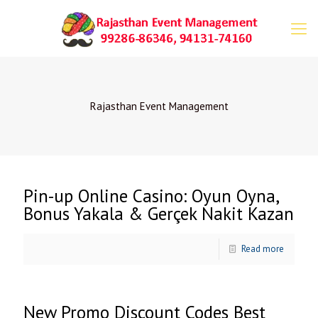
Rajasthan Event Management
Pin-up Online Casino: Oyun Oyna,
Bonus Yakala & Gerçek Nakit Kazan
Read more
New Promo Discount Codes Best