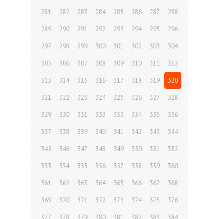
281
282
283
284
285
286
287
288
289
290
291
292
293
294
295
296
297
298
299
300
301
302
303
304
305
306
307
308
309
310
311
312
313
314
315
316
317
318
319
320
321
322
323
324
325
326
327
328
329
330
331
332
333
334
335
336
337
338
339
340
341
342
343
344
345
346
347
348
349
350
351
352
353
354
355
356
357
358
359
360
361
362
363
364
365
366
367
368
369
370
371
372
373
374
375
376
377
378
379
380
381
382
383
384