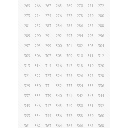
265
266
267
268
269
270
271
272
273
274
275
276
277
278
279
280
281
282
283
284
285
286
287
288
289
290
291
292
293
294
295
296
297
298
299
300
301
302
303
304
305
306
307
308
309
310
311
312
313
314
315
316
317
318
319
320
321
322
323
324
325
326
327
328
329
330
331
332
333
334
335
336
337
338
339
340
341
342
343
344
345
346
347
348
349
350
351
352
353
354
355
356
357
358
359
360
361
362
363
364
365
366
367
368