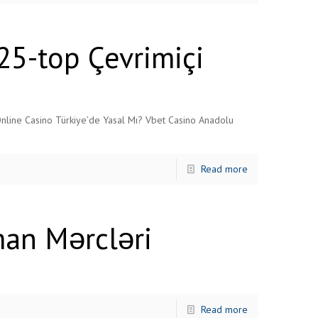
025-top Çevrimiçi
Online Casino Türkiye’de Yasal Mı? Vbet Casino Anadolu
Read more
man Mərcləri
Read more