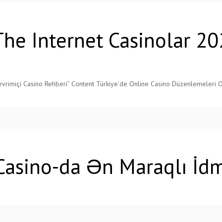
 The Internet Casinolar 2
Çevrimiçi Casino Rehberi” Content Türkiye’de Online Casino Düzenlemeleri 
Casino-da Ən Maraqlı İd