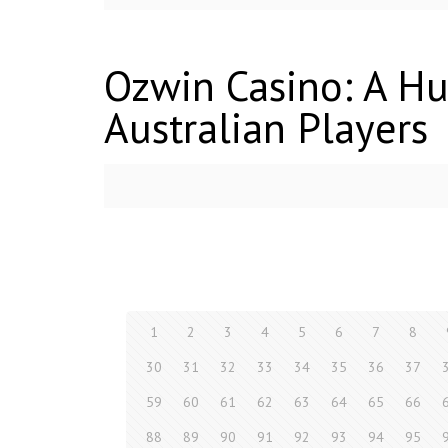
Ozwin Casino: A Hu
Australian Players
1
2
3
4
5
6
7
8
30
31
32
33
34
35
36
37
59
60
61
62
63
64
65
66
88
89
90
91
92
93
94
95