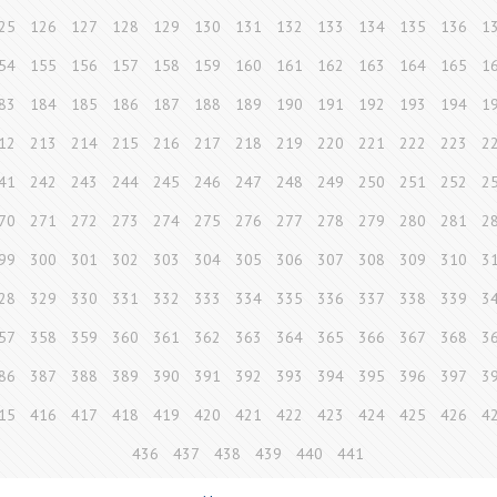
25
126
127
128
129
130
131
132
133
134
135
136
1
54
155
156
157
158
159
160
161
162
163
164
165
1
83
184
185
186
187
188
189
190
191
192
193
194
1
12
213
214
215
216
217
218
219
220
221
222
223
2
41
242
243
244
245
246
247
248
249
250
251
252
2
70
271
272
273
274
275
276
277
278
279
280
281
2
99
300
301
302
303
304
305
306
307
308
309
310
3
28
329
330
331
332
333
334
335
336
337
338
339
3
57
358
359
360
361
362
363
364
365
366
367
368
3
86
387
388
389
390
391
392
393
394
395
396
397
3
15
416
417
418
419
420
421
422
423
424
425
426
4
436
437
438
439
440
441