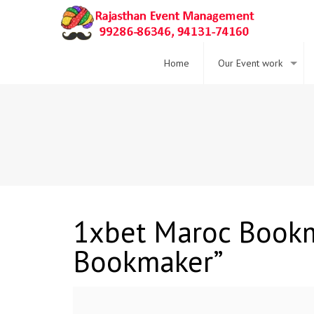
Home
Our Event work
1xbet Maroc Bookma
Bookmaker”