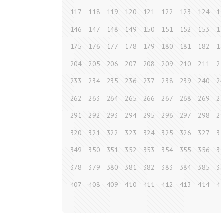
117
118
119
120
121
122
123
124
1
146
147
148
149
150
151
152
153
1
175
176
177
178
179
180
181
182
1
204
205
206
207
208
209
210
211
2
233
234
235
236
237
238
239
240
2
262
263
264
265
266
267
268
269
2
291
292
293
294
295
296
297
298
2
320
321
322
323
324
325
326
327
3
349
350
351
352
353
354
355
356
3
378
379
380
381
382
383
384
385
3
407
408
409
410
411
412
413
414
4