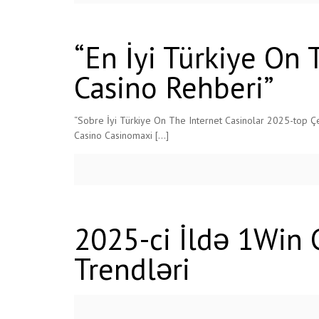
“En İyi Türkiye On
Casino Rehberi”
“Sobre İyi Türkiye On The Internet Casinolar 2025-top 
Casino Casinomaxi
[…]
2025-ci İldə 1Win 
Trendləri