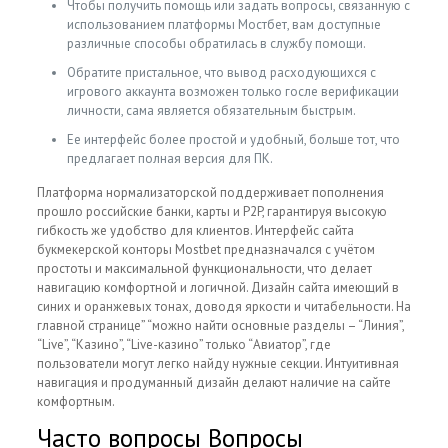
Чтобы получить помощь или задать вопросы, связанную с
использованием платформы Мостбет, вам доступные
различные способы обратилась в службу помощи.
Обратите пристальное, что вывод расходующихся с
игрового аккаунта возможен только госле верификации
личности, сама является обязательным быстрым.
Ее интерфейс более простой и удобный, больше тот, что
предлагает полная версия для ПК.
Платформа нормализаторской поддерживает пополнения
прошло российские банки, карты и P2P, гарантируя высокую
гибкость же удобство для клиентов. Интерфейс сайта
букмекерской конторы Mostbet предназначался с учётом
простоты и максимальной функциональности, что делает
навигацию комфортной и логичной. Дизайн сайта имеющий в
синих и оранжевых тонах, доводя яркости и читабельности. На
главной странице” “можно найти основные разделы – “Линия”,
“Live”, “Казино”, “Live-казино” только “Авиатор”, где
пользователи могут легко найду нужные секции. Интуитивная
навигация и продуманный дизайн делают наличие на сайте
комфортным.
Часто вопросы Вопросы