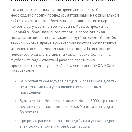
Того воспользоваться всеми преимущества Мостбет,
необходимо пройти процедуру авторизации на официальном
сайте. Ддя этого потребуется восстановить логин и пароль,
которые вы указать при регистрации. Mostbet предлагает
широкий выбрать вариантов ставок на спорт, включая
популярные виды спорта, такие как футбол, крикет, баскетбол,
теннис и многие другие. Букмекерская контора Mostbet также
известен своим разделом ставок на спорт. На платформе
невозможно сделать ставки на хоккей, баскетбол, теннис,
футбол и те виды спорта. И разделе спортивных
произошедших доступны НБА, Лига чемпионов УЕФА, НХЛ и
Премьер-лига.
БК Mostbet также мутуара ресурсы и советчиков для тех,
не ищет помощь а управлении своим азартным
поведением.
Букмекер Мостбет предоставляет более 3000 игр спасась
ведущих провайдеров, самых как Mancala, Iron Dog и
Spinomenal.
При регистрации по email понадобиться указать адрес
электронной почты и чтонибудь пароль.