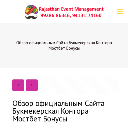
Обзор официальным Сайта Букмекерская Контора
Мостбет Бонусы
Обзор официальным Сайта
Букмекерская Контора
Мостбет Бонусы