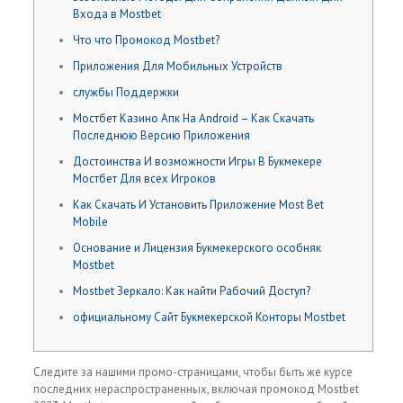
Входа в Mostbet
Что что Промокод Mostbet?
Приложения Для Мобильных Устройств
службы Поддержки
Мостбет Казино Апк На Android – Как Скачать
Последнюю Версию Приложения
Достоинства И возможности Игры В Букмекере
Мостбет Для всех Игроков
Как Скачать И Установить Приложение Most Bet
Mobile
Основание и Лицензия Букмекерского особняк
Mostbet
Mostbet Зеркало: Как найти Рабочий Доступ?
официальному Сайт Букмекерской Конторы Mostbet
Следите за нашими промо-страницами, чтобы быть же курсе
последних нераспространенных, включая промокод Mostbet