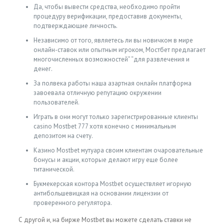
Да, чтобы вывести средства, необходимо пройти
процедуру верификации, предоставив документы,
подтверждающие личность.
Независимо от того, являетесь ли вы новичком в мире
онлайн-ставок или опытным игроком, Мостбет предлагает
многочисленных возможностей” “для развлечения и
денег.
За полвека работы наша азартная онлайн платформа
завоевала отличную репутацию окружении
пользователей.
Играть в они могут только зарегистрированные клиенты
casino Mostbet 777 хотя конечно с минимальным
депозитом на счету.
Казино Mostbet мутуара своим клиентам очаровательные
бонусы и акции, которые делают игру еще более
титанической.
Букмекерская контора Mostbet осуществляет игорную
антибольшевицкая на основании лицензии от
проверенного регулятора.
С другой и, на бирже Mostbet вы можете сделать ставки не