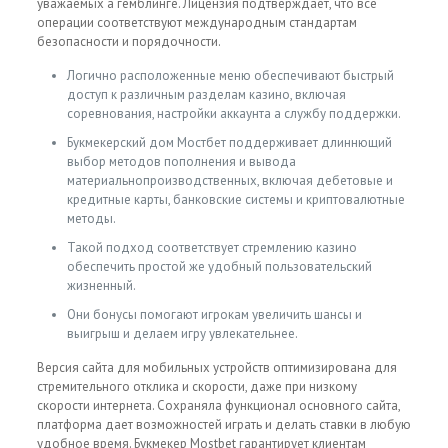
уважаемых а гемблинге. Лицензия подтверждает, что все
операции соответствуют международным стандартам
безопасности и порядочности.
Логично расположенные меню обеспечивают быстрый
доступ к различным разделам казино, включая
соревнования, настройки аккаунта а службу поддержки.
Букмекерский дом Мостбет поддерживает длиннющий
выбор методов пополнения и вывода
материальнопроизводственных, включая дебетовые и
кредитные карты, банковские системы и криптовалютные
методы.
Такой подход соответствует стремлению казино
обеспечить простой же удобный пользовательский
жизненный.
Они бонусы помогают игрокам увеличить шансы и
выигрыш и делаем игру увлекательнее.
Версия сайта для мобильных устройств оптимизирована для
стремительного отклика и скорости, даже при низкому
скорости интернета. Сохраняла функционал основного сайта,
платформа дает возможностей играть и делать ставки в любую
удобное время. Букмекер Mostbet гарантирует клиентам