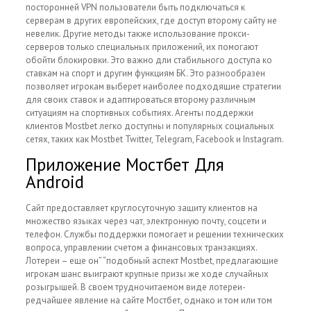
посторонней VPN пользователи быть подключаться к
серверам в других европейских, где доступ второму сайту не
невелик. Другие методы также использование прокси-
серверов только специальных приложений, их помогают
обойти блокировки. Это важно дли стабильного доступа ко
ставкам на спорт и другим функциям БК. Это разнообразен
позволяет игрокам выберет наиболее подходящие стратегии
для своих ставок и адаптироваться второму различным
ситуациям на спортивных событиях. Агенты поддержки
клиентов Mostbet легко доступны и популярных социальных
сетях, таких как Mostbet Twitter, Telegram, Facebook и Instagram.
Приложение Мостбет Для
Android
Сайт предоставляет круглосуточную защиту клиентов на
множество языках через чат, электронную почту, соцсети и
телефон. Службы поддержки помогает и решении технических
вопроса, управлении счетом а финансовых транзакциях.
Лотереи – еще он” “подобный аспект Mostbet, предлагающие
игрокам шанс выиграют крупные призы же ходе случайных
розыгрышей. В своем трудночитаемом виде лотереи-
редчайшее явление на сайте Мостбет, однако и том или том