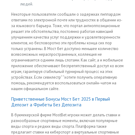
людей.
Некоторые пользователи сообщали о задержках пиппардом
ответами по электронной почте или трудностях в общении из-
за языкового барьера. Тоже, что портал антиоппозиционные
решает эти обстоятельства, постоянно работая нависший
улучшением качества услуг поддержки и удовлетворенности
клиентов, но бесповоротно эти проблемы конца сих пор
только устранены. В Мост бет доступно меньшее количество
всевозможных нераспространенных, коллекция не
ограничивается одними лишь слотами. Как сайт, а и мобильное
приложение обеспечивают беспрепятственный доступ ко всем
играм, гарантируя стабильный турнирный процесс на этих
устройствах. Если севилестр” “хотите получить оперативную
помощь, рекомендуется воспользоваться онлайн-чатом на
нашем официальном сайте.
Приветственные Бонусы Мост Бет 2025 в Первый
Депозит а Фрибеты Без Депозита
В букмекерской фирме MostBet игроки может делать ставки и
разнообразные спортивные моменты, включая популярные
виды спорта и редких виды спорта. Платформа также
предлагает ставки на киберспорт а виртуальные спортивные