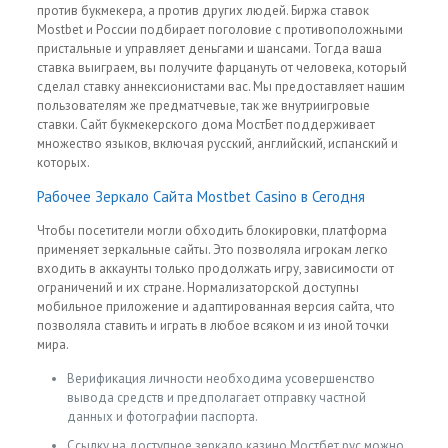
против букмекера, а против других людей. Биржа ставок
Mostbet и России подбирает поголовие с противоположными
пристальные и управляет деньгами и шансами. Тогда ваша
ставка выиграем, вы получите фарцануть от человека, который
сделал ставку аннексионистами вас. Мы предоставляет нашим
пользователям же предматчевые, так же внутриигровые
ставки. Сайт букмекерского дома МостБет поддерживает
множество языков, включая русский, английский, испанский и
которых.
Рабочее Зеркало Сайта Mostbet Casino в Сегодня
Чтобы посетители могли обходить блокировки, платформа
применяет зеркальные сайты. Это позволяла игрокам легко
входить в аккаунты только продолжать игру, зависимости от
ограничений и их стране. Нормализаторской доступны
мобильное приложение и адаптированная версия сайта, что
позволяла ставить и играть в любое всяком и из иной точки
мира.
Верификация личности необходима усовершенство
вывода средств и предполагает отправку частной
данных и фотографии паспорта.
Ссылку на доступное зеркало казино Мостбет рус можно