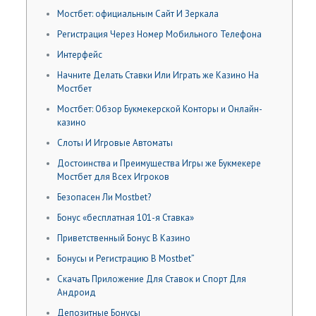
Мостбет: официальным Сайт И Зеркала
Регистрация Через Номер Мобильного Телефона
Интерфейс
Начните Делать Ставки Или Играть же Казино На
Мостбет
Мостбет: Обзор Букмекерской Конторы и Онлайн-
казино
Слоты И Игровые Автоматы
Достоинства и Преимущества Игры же Букмекере
Мостбет для Всех Игроков
Безопасен Ли Mostbet?
Бонус «бесплатная 101-я Ставка»
Приветственный Бонус В Казино
Бонусы и Регистрацию В Mostbet”
Скачать Приложение Для Ставок и Спорт Для
Андроид
Депозитные Бонусы