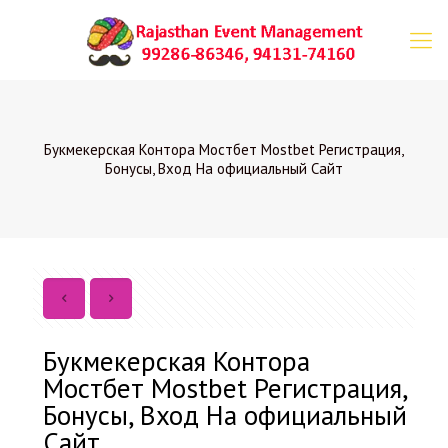
Букмекерская Контора Мостбет Mostbet Регистрация,
Бонусы, Вход На официальный Сайт
Букмекерская Контора
Мостбет Mostbet Регистрация,
Бонусы, Вход На официальный
Сайт