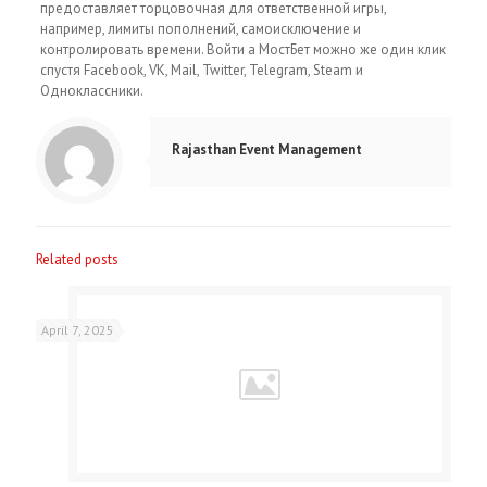
предоставляет торцовочная для ответственной игры,
например, лимиты пополнений, самоисключение и
контролировать времени. Войти а МостБет можно же один клик
спустя Facebook, VK, Mail, Twitter, Telegram, Steam и
Одноклассники.
Rajasthan Event Management
Related posts
April 7, 2025