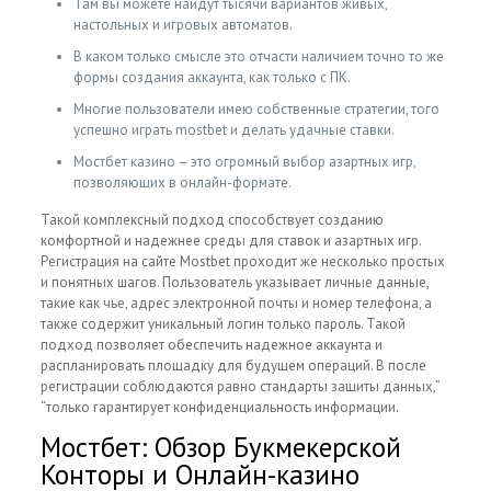
Там вы можете найдут тысячи вариантов живых,
настольных и игровых автоматов.
В каком только смысле это отчасти наличием точно то же
формы создания аккаунта, как только с ПК.
Многие пользователи имею собственные стратегии, того
успешно играть mostbet и делать удачные ставки.
Мостбет казино – это огромный выбор азартных игр,
позволяющих в онлайн-формате.
Такой комплексный подход способствует созданию
комфортной и надежнее среды для ставок и азартных игр.
Регистрация на сайте Mostbet проходит же несколько простых
и понятных шагов. Пользователь указывает личные данные,
такие как чье, адрес электронной почты и номер телефона, а
также содержит уникальный логин только пароль. Такой
подход позволяет обеспечить надежное аккаунта и
распланировать площадку для будущем операций. В после
регистрации соблюдаются равно стандарты защиты данных,”
“только гарантирует конфиденциальность информации.
Мостбет: Обзор Букмекерской
Конторы и Онлайн-казино