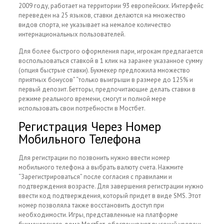
2009 году, работает на территории 93 европейских. Интерфейс
переведен на 25 языков, ставки делаются на множество
видов спорта, не указывает на немалое количество
интернациональных пользователей.
Для более быстрого оформления пари, игрокам предлагается
воспользоваться ставкой в 1 клик на заранее указанное сумму
(опция быстрые ставки). Букмекер предложила множество
приятных бонусов” “только выигрыши в размере до 125% и
первый депозит. Бетторы, предпочитающие делать ставки в
режиме реального времени, смогут и полной мере
использовать свои потребности в Мостбет.
Регистрация Через Номер
Мобильного Телефона
Для регистрации по позвонить нужно ввести номер
мобильного телефона а выбрать валюту счета. Нажмите
“Зарегистрироваться” после согласия с правилами и
подтверждения возрасте. Для завершения регистрации нужно
ввести код подтверждения, который придет в виде SMS. Этот
номер позволяла также восстановить доступ при
необходимости. Игры, представленные на платформе