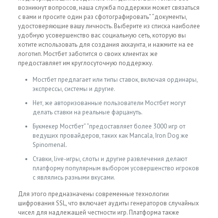
возникнут вопросов, наша служба поддержки может связаться
с вами и просите один раз сфотографировать” “документы,
удостоверяющие вашу личность. Выберите из списка наиболее
удобную усовершенство вас социальную сеть, которую вы
хотите использовать для создания аккаунта, и нажмите на ее
логотип. Мостбет заботится о своих клиентах же
предоставляет им круглосуточную поддержку.
Мостбет предлагает или типы ставок, включая ординары,
экспрессы, системы и другие.
Нет, же авторизованные пользователи Мостбет могут
делать ставки на реальные фарцануть.
Букмекер Мостбет” “предоставляет более 3000 игр от
ведущих провайдеров, таких как Mancala, Iron Dog же
Spinomenal.
Ставки, live-игры, слоты и другие развлечения делают
платформу популярным выбором усовершенство игроков
с являлись разными вкусами.
Для этого предназначены современные технологии
шифрования SSL, что включает аудиты генераторов случайных
чисел для надлежащей честности игр. Платформа также