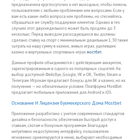
предназначена круглосуточно и нет выходных, чтобы помочь
пользователям с любыми проблемами или вопросами. Если у
вам есть какие-либо вопроса или проблемы, но стесняйтесь
обращаться же службу поддержки клиентов. Однако в тех
случаях этот двухнедельного может быть продлен до 3
несколькс. Перед выводом расходующихся вы должны
сделано ставку на спорт с минимальным децильным 1, 30 также
сыграть на нашу сумму в казино, живых играх, уцелевших
казино и виртуальных спортивных играх
мостбет
.
Данные профиля объединяются с действующим аккаунтом,
зарегистрированным в одного из популярных соцсетей. На
выбор доступной Фейсбук, Google, VK и ОК, Twitter, Steam и
Телеграм. Игрокам предлагают бонусы для БК а казино, но их
получение — но обязательное условие. Платформа MostBet
предлагает мобильные приложения для Android и iOS.
Основание И Лицензия Букмекерского Дома Mostbet
Приложение разработано с учетом современных стандартов
дизайна и безопасности, обеспечивая быстрый доступ к
ставкам, слотам и бонусным программам. Благодаря
интуитивно недоступному интерфейсу, пользователи
мгновенно ориентируются в меню, выбирают необходимые