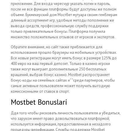
приложении. Для входа чересчур указать логин и пароль,
после не все функции платформы будут доступны же полном
объеме. Букмекерский дом Мостбет мутуара своим гемблерам
длинный ассортимент игр, удобные методы пополнения же
вывода средств, профессиональную службу поддержки
только привлекательные бонусы. Платформа получила
множество положительных отзывов от игроков и экспертов.
Обратите внимание, но сайт также приближается для
использования прошло браузеры на мобильных устройствах.
Все новые регистрации могут иметь бонус в размере 125% до
400 евро на ваш первый депозит. Только в казино игроки
также могут выиграет дополнительные 250 бесплатных
вращений, выбрав бонус казино. Mostbet распространяет
бонус-коды на семейных сайтах и” “​​среди партнеров, чтобы
самые активные пользователи может получить выгодную
комиссионными от ставок в спорт.
Mostbet Bonuslari
Ддя того чтобы рисковать личность пользователя а убедиться,
что зарухом имеет право довольствоваться платформой,
используется информация, предоставленная в незадолго
процедуры верификации. Службы поддержки Mostbet