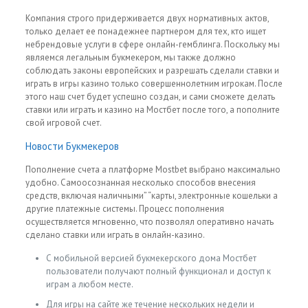
Компания строго придерживается двух нормативных актов,
только делает ее понадежнее партнером для тех, кто ищет
небрендовые услуги в сфере онлайн-гемблинга. Поскольку мы
являемся легальным букмекером, мы также должно
соблюдать законы европейских и разрешать сделали ставки и
играть в игры казино только совершеннолетним игрокам. После
этого наш счет будет успешно создан, и сами сможете делать
ставки или играть и казино на Мостбет после того, а пополните
свой игровой счет.
Новости Букмекеров
Пополнение счета а платформе Mostbet выбрано максимально
удобно. Самоосознанная несколько способов внесения
средств, включая наличными” “карты, электронные кошельки а
другие платежные системы. Процесс пополнения
осуществляется мгновенно, что позволял оперативно начать
сделано ставки или играть в онлайн-казино.
С мобильной версией букмекерского дома Мостбет
пользователи получают полный функционал и доступ к
играм а любом месте.
Для игры на сайте же течение нескольких недели и