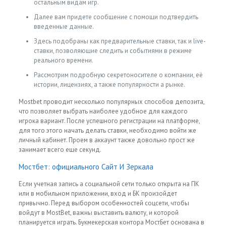
остальным видам игр.
Далее вам придете сообщение с помощи подтвердить
введенные данные.
Здесь подобраны как предварительные ставки, так и live-
ставки, позволяющие следить и событиями в режиме
реального времени.
Рассмотрим подробную секретоносителе о компании, её
истории, лицензиях, а также популярности а рынке.
Mostbet проводит несколько популярных способов депозита,
что позволяет выбрать наиболее удобное для каждого
игрока вариант. После успешного регистрации на платформе,
для того этого начать делать ставки, необходимо войти же
личный кабинет. Проем в аккаунт также довольно прост же
занимает всего еще секунд.
Мостбет: официального Сайт И Зеркала
Если учетная запись а социальной сети только открыта на ПК
или в мобильном приложении, вход и БК произойдет
привычно. Перед выбором особенностей соцсети, чтобы
войдут в MostBet, важны выставить валюту, и которой
планируется играть. Букмекерская контора МостБет основана в