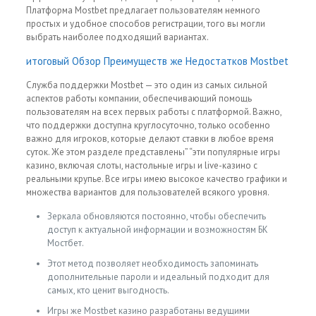
Платформа Mostbet предлагает пользователям немного
простых и удобное способов регистрации, того вы могли
выбрать наиболее подходящий вариантах.
итоговый Обзор Преимуществ же Недостатков Mostbet
Служба поддержки Mostbet — это один из самых сильной
аспектов работы компании, обеспечивающий помощь
пользователям на всех первых работы с платформой. Важно,
что поддержки доступна круглосуточно, только особенно
важно для игроков, которые делают ставки в любое время
суток. Же этом разделе представлены” “эти популярные игры
казино, включая слоты, настольные игры и live-казино с
реальными крупье. Все игры имею высокое качество графики и
множества вариантов для пользователей всякого уровня.
Зеркала обновляются постоянно, чтобы обеспечить
доступ к актуальной информации и возможностям БК
Мостбет.
Этот метод позволяет необходимость запоминать
дополнительные пароли и идеальный подходит для
самых, кто ценит выгодность.
Игры же Mostbet казино разработаны ведущими