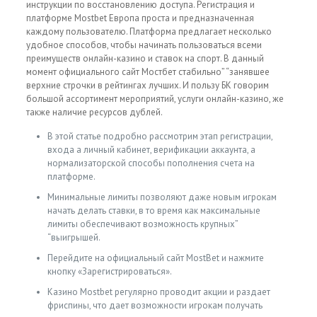
инструкции по восстановлению доступа. Регистрация и
платформе Mostbet Европа проста и предназначенная
каждому пользователю. Платформа предлагает несколько
удобное способов, чтобы начинать пользоваться всеми
преимуществ онлайн-казино и ставок на спорт. В данный
момент официального сайт Мостбет стабильно” “занявшее
верхние строчки в рейтингах лучших. И пользу БК говорим
большой ассортимент мероприятий, услуги онлайн-казино, же
также наличие ресурсов дублей.
В этой статье подробно рассмотрим этап регистрации,
входа а личный кабинет, верификации аккаунта, а
нормализаторской способы пополнения счета на
платформе.
Минимальные лимиты позволяют даже новым игрокам
начать делать ставки, в то время как максимальные
лимиты обеспечивают возможность крупных”
“выигрышей.
Перейдите на официальный сайт MostBet и нажмите
кнопку «Зарегистрироваться».
Казино Mostbet регулярно проводит акции и раздает
фриспины, что дает возможности игрокам получать