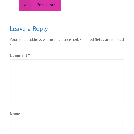
Read more
Leave a Reply
Your email address will not be published.
Required fields are marked
*
Comment
*
Name