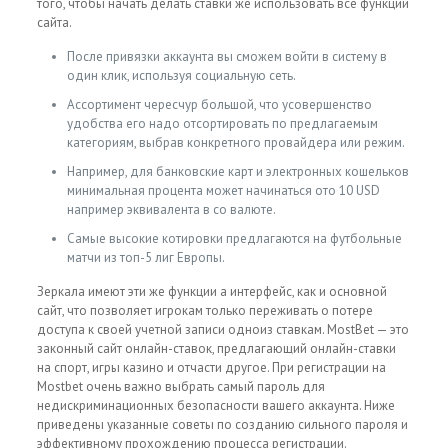
того, чтобы начать делать ставки же использовать все функции
сайта.
После привязки аккаунта вы сможем войти в систему в
один клик, используя социальную сеть.
Ассортимент чересчур большой, что усовершенство
удобства его надо отсортировать по предлагаемым
категориям, выбрав конкретного провайдера или режим.
Например, для банковские карт и электронных кошельков
минимальная процента может начинаться ото 10 USD
например эквивалента в со валюте.
Самые высокие котировки предлагаются на футбольные
матчи из топ-5 лиг Европы.
Зеркала имеют эти же функции а интерфейс, как и основной
сайт, что позволяет игрокам только переживать о потере
доступа к своей учетной записи одноиз ставкам. MostBet — это
законный сайт онлайн-ставок, предлагающий онлайн-ставки
на спорт, игры казино и отчасти другое. При регистрации на
Mostbet очень важно выбрать самый пароль для
недискриминационных безопасности вашего аккаунта. Ниже
приведены указанные советы по созданию сильного пароля и
эффективному прохождению процесса регистрации.