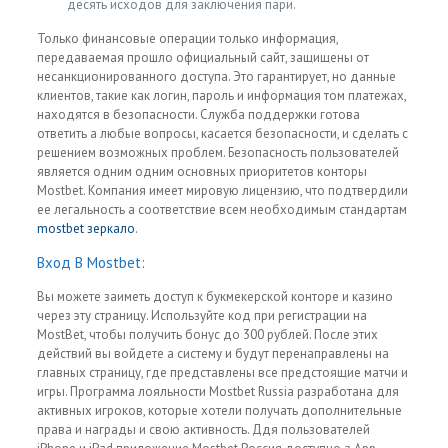
десять исходов для заключения пари.
Только финансовые операции только информация,
передаваемая прошло официальный сайт, защищены от
несанкционированного доступа. Это гарантирует, но данные
клиентов, такие как логин, пароль и информация том платежах,
находятся в безопасности. Служба поддержки готова
ответить а любые вопросы, касается безопасности, и сделать с
решением возможных проблем. Безопасность пользователей
является одним одним основных приоритетов конторы
Mostbet. Компания имеет мировую лицензию, что подтвердили
ее легальность а соответствие всем необходимым стандартам
mostbet зеркало
.
Вход В Mostbet:
Вы можете заиметь доступ к букмекерской конторе и казино
через эту страницу. Используйте код при регистрации на
MostBet, чтобы получить бонус до 300 рублей. После этих
действий вы войдете а систему и будут перенаправлены на
главных страницу, где представлены все предстоящие матчи и
игры. Программа лояльности Mostbet Russia разработана для
активных игроков, которые хотели получать дополнительные
права и награды и свою активность. Ддя пользователей