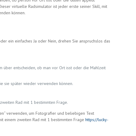
den, ob person vor Ort isst oder die Guten appetit
ser virtuelle Radsimulator ist jeder erste seiner Skill, mit
wenden können.
oder ein einfaches Ja oder Nein, drehen Sie anspruchslos das
über entscheiden, ob man vor Ort isst oder die Mahlzeit
 Sie sie später wieder verwenden können.
 zweiten Rad mit 1 bestimmten Frage.
iten“ verwenden, um Fotografier und beliebigen Text
 mit einem zweiten Rad mit 1 bestimmten Frage
https://lucky-