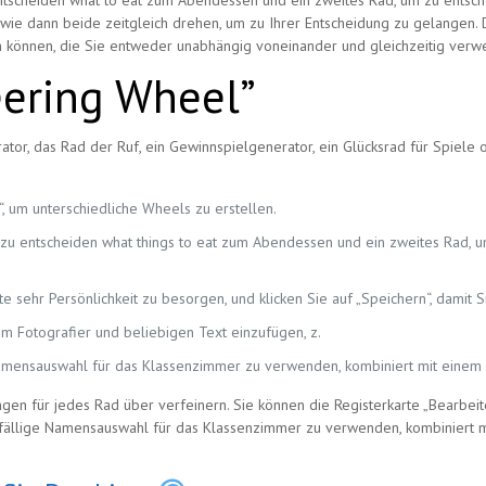
cheiden what to eat zum Abendessen und ein zweites Rad, um zu entschei
wie dann beide zeitgleich drehen, um zu Ihrer Entscheidung zu gelangen. Die
en können, die Sie entweder unabhängig voneinander und gleichzeitig ver
eering Wheel”
ator, das Rad der Ruf, ein Gewinnspielgenerator, ein Glücksrad für Spiele 
, um unterschiedliche Wheels zu erstellen.
 entscheiden what things to eat zum Abendessen und ein zweites Rad, um 
te sehr Persönlichkeit zu besorgen, und klicken Sie auf „Speichern“, damit
m Fotografier und beliebigen Text einzufügen, z.
 Namensauswahl für das Klassenzimmer zu verwenden, kombiniert mit einem
ngen für jedes Rad über verfeinern. Sie können die Registerkarte „Bearbe
 zufällige Namensauswahl für das Klassenzimmer zu verwenden, kombiniert