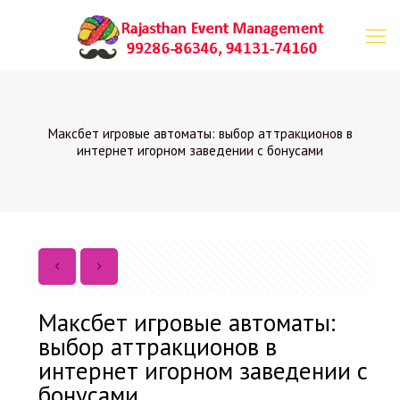
Максбет игровые автоматы: выбор аттракционов в
интернет игорном заведении с бонусами
Максбет игровые автоматы:
выбор аттракционов в
интернет игорном заведении с
бонусами