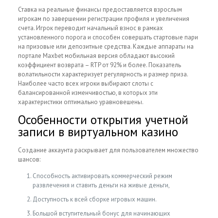
Ставка на реальные финансы предоставляется взрослым
игрокам по завершении регистрации профиля и увеличения
счета. Игрок переводит начальный взнос в рамках
установленного порога и способен совершать стартовые пари
на призовые или депозитные средства. Каждые аппараты на
портале Maxbet мобильная версия обладают высокий
коэффициент возврата – RTP от 92% и более. Показатель
волатильности характеризует регулярность и размер приза.
Наиболее часто всех игроки выбирают слоты с
балансированной изменчивостью, в которых эти
характеристики оптимально уравновешены.
Особенности открытия учетной
записи в виртуальном казино
Создание аккаунта раскрывает для пользователем множество
шансов:
Способность активировать коммерческий режим
развлечения и ставить деньги на живые деньги,
Доступность к всей сборке игровых машин.
Большой вступительный бонус для начинающих