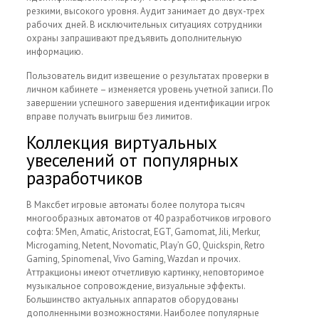
резкими, высокого уровня. Аудит занимает до двух-трех
рабочих дней. В исключительных ситуациях сотрудники
охраны запрашивают предъявить дополнительную
информацию.
Пользователь видит извещение о результатах проверки в
личном кабинете – изменяется уровень учетной записи. По
завершении успешного завершения идентификации игрок
вправе получать выигрыш без лимитов.
Коллекция виртуальных
увеселений от популярных
разработчиков
В Максбет игровые автоматы более полутора тысяч
многообразных автоматов от 40 разработчиков игрового
софта: 5Men, Amatic, Aristocrat, EGT, Gamomat, Jili, Merkur,
Microgaming, Netent, Novomatic, Play’n GO, Quickspin, Retro
Gaming, Spinomenal, Vivo Gaming, Wazdan и прочих.
Аттракционы имеют отчетливую картинку, неповторимое
музыкальное сопровождение, визуальные эффекты.
Большинство актуальных аппаратов оборудованы
дополненными возможностями. Наиболее популярные