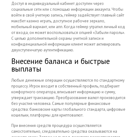
Доступ в индивидуальный кабинет доступен через
социальные сети или с помощью информации аккаунта. Чтобы
войти в свой учетную запись, геймер задействует главный сайт
максбет казино играть, доступное рабочее зеркало,
мобильный вариант, или апп. Когда геймер утратил личный код
от входа, он может воспользоваться опцией «Забыли пароль».
С целью дополнительной охраны учетной записи и
конфиденциальной информации клиент может активировать
двухступенчатую аутентификацию.
Внесение баланса и быстрые
выплаты
Любые денежные операции осуществляются по стандартному
процессу. Игрок входит в собственный профиль, подбирает
комфортного оператора, вписывает информацию и сумму,
утверждает транзакцию. Преобразование валют производится
без участия человека. Самые популярные финансовые
средства: банковские карты глобального стандарта, цифровые
кошельки, платформы для криптовалют.
При внесения средств процедура осуществляется
самостоятельно, следовательно средства оказываются на