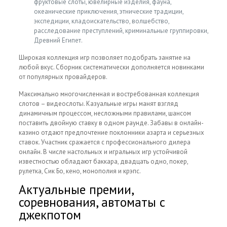
фруктовые слоты, ювелирные изделия, фауна,
океанические приключения, этнические традиции,
экспедиции, кладоискательство, волшебство,
расследование преступлений, криминальные группировки,
Древний Египет.
Широкая коллекция игр позволяет подобрать занятие на
любой вкус. Сборник систематически дополняется новинками
от популярных провайдеров.
Максимально многочисленная и востребованная коллекция
слотов – видеослоты. Казуальные игры манят взгляд
динамичным процессом, несложными правилами, шансом
поставить двойную ставку в одном раунде. Забавы в онлайн-
казино отдают предпочтение поклонники азарта и серьезных
ставок. Участник сражается с профессионального дилера
онлайн. В числе настольных и игральных игр устойчивой
известностью обладают баккара, двадцать одно, покер,
рулетка, Сик Бо, кено, монополия и крэпс.
Актуальные премии,
соревнования, автоматы с
джекпотом