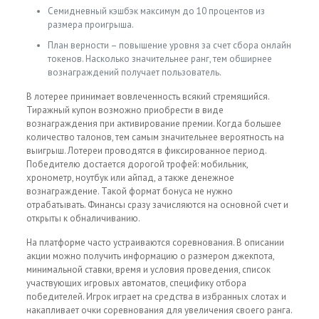
Семидневный кэшбэк максимум до 10 процентов из
размера проигрыша.
План верности – повышение уровня за счет сбора онлайн
токенов. Насколько значительнее ранг, тем обширнее
вознаграждений получает пользователь.
В лотерее принимает вовлеченность всякий стремящийся.
Тиражный купон возможно приобрести в виде
вознаграждения при активирование премии. Когда большее
количество талонов, тем самым значительнее вероятность на
выигрыш. Лотереи проводятся в фиксированное период.
Победителю достается дорогой трофей: мобильник,
хронометр, ноутбук или айпад, а также денежное
вознаграждение. Такой формат бонуса не нужно
отрабатывать. Финансы сразу зачисляются на основной счет и
открыты к обналичиванию.
На платформе часто устраиваются соревнования. В описании
акции можно получить информацию о размером джекпота,
минимальной ставки, время и условия проведения, список
участвующих игровых автоматов, специфику отбора
победителей. Игрок играет на средства в избранных слотах и
накапливает очки соревнования для увеличения своего ранга.