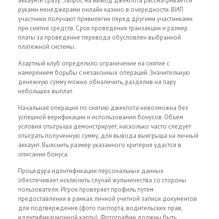
аккаунте сразу. Запрос на вывод джекпота рассматривается
руками менеджерами онлайн казино в очередности. ВИП
участники получают привилегии перед другими участниками
при снятия средств. Срок проведения транзакции и размер
платы за проведение перевода обусловлен выбранной
платежной системы.
Азартный клуб определило ограничение на снятие с
намерением борьбы с незаконных операций. Значительную
денежную сумму можно обналичить, разделив на пару
небольших выплат.
Начальная операция по снятию джекпота невозможна без
успешной верификации и использования бонусов. Объем
условия отыгрыша демонстрирует, насколько часто следует
отыграть полученную сумму, для вывода выигрыша на личный
аккаунт. Выяснить размер указанного критерия удастся в
описании бонуса.
Процедура идентификации персональных данных
обеспечивает исключить случай жульничества со стороны
пользователя. Игрок проверяет профиль путем
предоставления в рамках личной учетной записи документов
для подтверждения (фото паспорта, водительских прав,
идентификационной карты). Фотографии должны быть