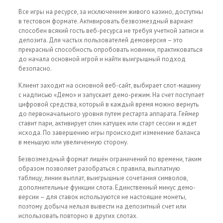
Все игры на ресурсе, за исключением живого казино, доступны
в тестовом формате. Активировать безвозмездный вариант
способен всякий гость веб-ресурса не требуя учетной записи и
депозита. Для частых пользователей демоверсия – это
прекрасный способность опробовать новинки, практиковаться
до начала основной игрой и найти выигрышный подход
безопасно.
Клиент заходит на основной веб-сайт, выбирает слот-машину
с надписью «Демо» и запускает демо-режим. На счет поступает
цифровой средства, который в каждый время можно вернуть
до первоначального уровня путем рестарта аппарата. Геймер
ставит пари, активирует спин катушек или старт сессии и ждет
исхода. По завершению игры происходит изменение баланса
в меньшую или увеличенную сторону.
Безвозмездный формат лишён ограничений по времени, таким
образом позволяет разобраться с правила, выплатную
таблицу, линии выплат, выигрышные сочетания символов,
дополнительные функции слота. Единственный минус демо-
версии – для ставок используются не настоящие монеты,
поэтому добыча нельзя вывести на депозитный счет или
использовать повторно в других слотах.