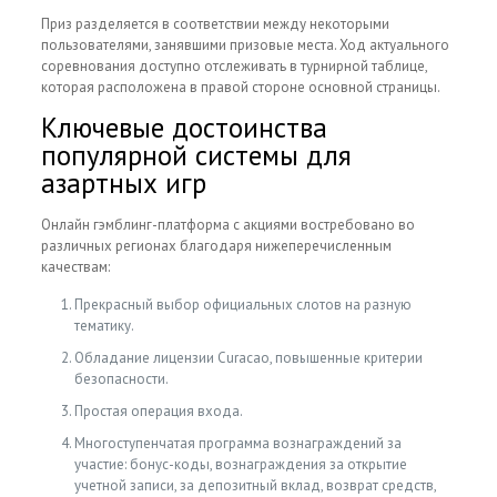
Приз разделяется в соответствии между некоторыми
пользователями, занявшими призовые места. Ход актуального
соревнования доступно отслеживать в турнирной таблице,
которая расположена в правой стороне основной страницы.
Ключевые достоинства
популярной системы для
азартных игр
Онлайн гэмблинг-платформа с акциями востребовано во
различных регионах благодаря нижеперечисленным
качествам:
Прекрасный выбор официальных слотов на разную
тематику.
Обладание лицензии Curacao, повышенные критерии
безопасности.
Простая операция входа.
Многоступенчатая программа вознаграждений за
участие: бонус-коды, вознаграждения за открытие
учетной записи, за депозитный вклад, возврат средств,