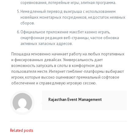
соревнования, лотерейные игры, элитная программа.
Немедленный перевод выигрыша с использованием
новейших монетарных посредников, недостаток неявных
сборов.
Официальное приложение максбет казино играть,
смартфонная редакция веб-страницы, частое обновка
активных запасных адресов.
Площадка мгновенно начинает работу на любых портативных
и фиксированных девайсах. Универсальность дает
возможность запускать в слоты в комфортном для
пользователя месте. Интернет гэмблинг-платформы выбирают
игроки, которые высоко оценивают премиальный софтовое
обеспечение и справедливую игровую сессию.
Rajasthan Event Management
Related posts