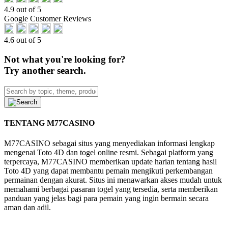
4.9 out of 5
Google Customer Reviews
4.6 out of 5
Not what you're looking for?
Try another search.
TENTANG M77CASINO
M77CASINO sebagai situs yang menyediakan informasi lengkap
mengenai Toto 4D dan togel online resmi. Sebagai platform yang
terpercaya, M77CASINO memberikan update harian tentang hasil
Toto 4D yang dapat membantu pemain mengikuti perkembangan
permainan dengan akurat. Situs ini menawarkan akses mudah untuk
memahami berbagai pasaran togel yang tersedia, serta memberikan
panduan yang jelas bagi para pemain yang ingin bermain secara
aman dan adil.