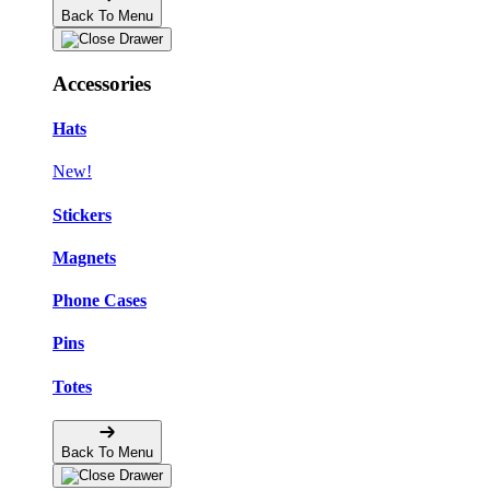
Back To Menu
Accessories
Hats
New!
Stickers
Magnets
Phone Cases
Pins
Totes
Back To Menu