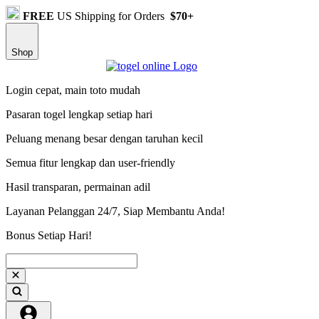
FREE
US Shipping for Orders
$70+
Shop
Login cepat, main toto mudah
Pasaran togel lengkap setiap hari
Peluang menang besar dengan taruhan kecil
Semua fitur lengkap dan user-friendly
Hasil transparan, permainan adil
Layanan Pelanggan 24/7, Siap Membantu Anda!
Bonus Setiap Hari!