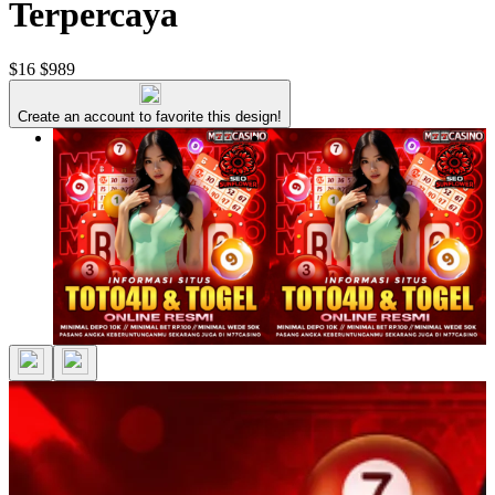
Terpercaya
$16
$989
Create an account to favorite this design!