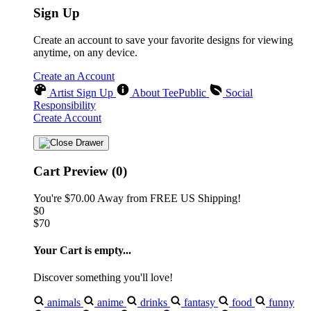
Sign Up
Create an account to save your favorite designs for viewing
anytime, on any device.
Create an Account
Artist Sign Up
About TeePublic
Social
Responsibility
Create Account
Cart Preview (0)
You're
$70.00
Away from
FREE US Shipping!
$0
$70
Your Cart is empty...
Discover something you'll love!
animals
anime
drinks
fantasy
food
funny