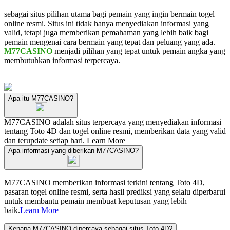
sebagai situs pilihan utama bagi pemain yang ingin bermain togel
online resmi. Situs ini tidak hanya menyediakan informasi yang
valid, tetapi juga memberikan pemahaman yang lebih baik bagi
pemain mengenai cara bermain yang tepat dan peluang yang ada.
M77CASINO
menjadi pilihan yang tepat untuk pemain angka yang
membutuhkan informasi terpercaya.
Apa itu M77CASINO?
M77CASINO adalah situs terpercaya yang menyediakan informasi
tentang Toto 4D dan togel online resmi, memberikan data yang valid
dan terupdate setiap hari.
Learn More
Apa informasi yang diberikan M77CASINO?
M77CASINO memberikan informasi terkini tentang Toto 4D,
pasaran togel online resmi, serta hasil prediksi yang selalu diperbarui
untuk membantu pemain membuat keputusan yang lebih
baik.
Learn More
Kenapa M77CASINO dipercaya sebagai situs Toto 4D?