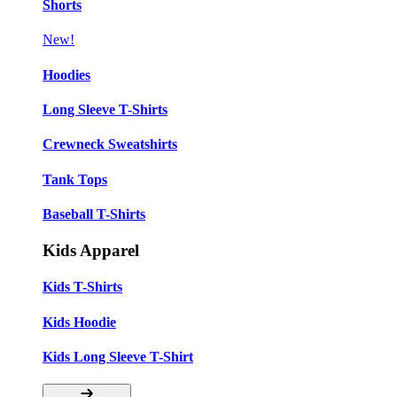
Shorts
New!
Hoodies
Long Sleeve T-Shirts
Crewneck Sweatshirts
Tank Tops
Baseball T-Shirts
Kids Apparel
Kids T-Shirts
Kids Hoodie
Kids Long Sleeve T-Shirt